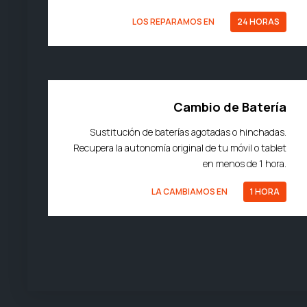
LOS REPARAMOS EN
24 HORAS
Cambio de Batería
Sustitución de baterías agotadas o hinchadas.
Recupera la autonomía original de tu móvil o tablet
en menos de 1 hora.
LA CAMBIAMOS EN
1 HORA