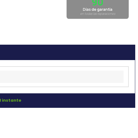
90
Días de garantía
en todas las reparaciones
l instante