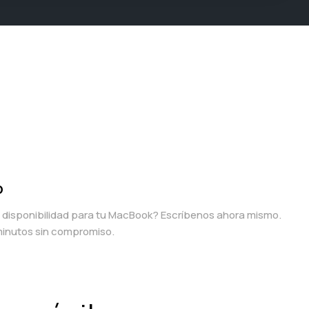
p
a disponibilidad para tu MacBook? Escríbenos ahora mismo.
inutos sin compromiso.