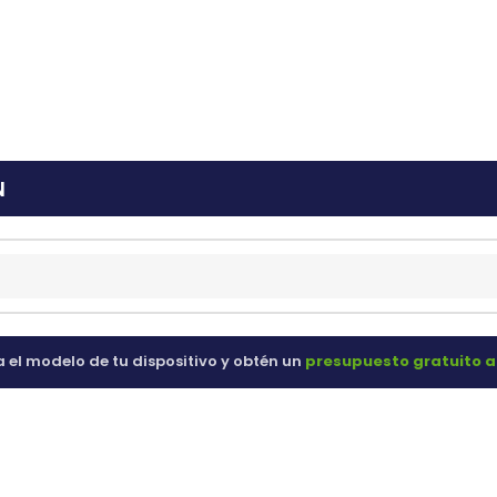
ras
60 98 60
N
a el modelo de tu dispositivo y obtén un
presupuesto gratuito a