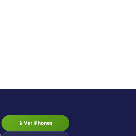
📱 Ver iPhones
n