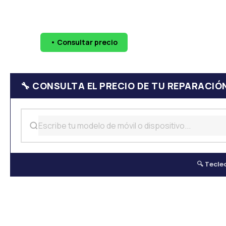
🔧 Pantallas
🔋 Baterías
💧 Daño por agua
📷 Cáma
• Consultar precio
WhatsApp
624 
🔧 CONSULTA EL PRECIO DE TU REPARACIÓ
🔍 Tecle