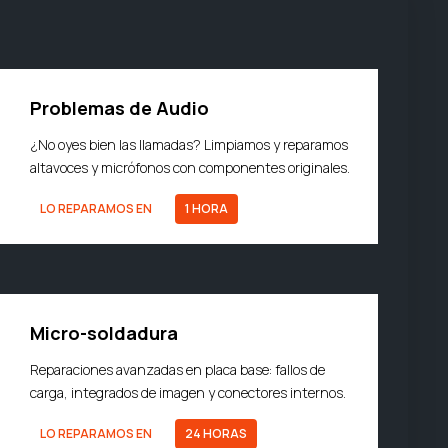
Problemas de Audio
¿No oyes bien las llamadas? Limpiamos y reparamos
altavoces y micrófonos con componentes originales.
LO REPARAMOS EN
1 HORA
Micro-soldadura
Reparaciones avanzadas en placa base: fallos de
carga, integrados de imagen y conectores internos.
LO REPARAMOS EN
24 HORAS