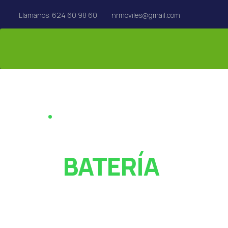
Llamanos: 624 60 98 60
nrmoviles@gmail.com
REPARACIÓN EN EL ACTO · REUS
¿PANTALLA ROT
O
BATERÍA
AGOTADA?
Especialistas en reparación de móviles, tablets,
MacBook y Apple Watch en Reus. Rápido y con garan