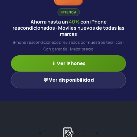
TIENDA
Ahorra hasta un
40%
con iPhone
reacondicionados · Móviles nuevos de todas las
marcas
iPhone reacondicionados revisados por nuestros técnicos ·
Con garantía · Mejor precio
📱 Ver iPhones
💬 Ver disponibilidad