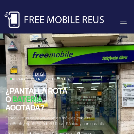
REPARACIÓN EN EL ACTO · REUS
¿PANTALLA ROTA
O
BATERÍA
AGOTADA?
Especialistas en reparación de móviles, tablets,
MacBook y Apple Watch en Reus. Rápido y con garantía.
🔧 Pantallas
🔋 Baterías
💧 Daño por agua
📷 Cámaras