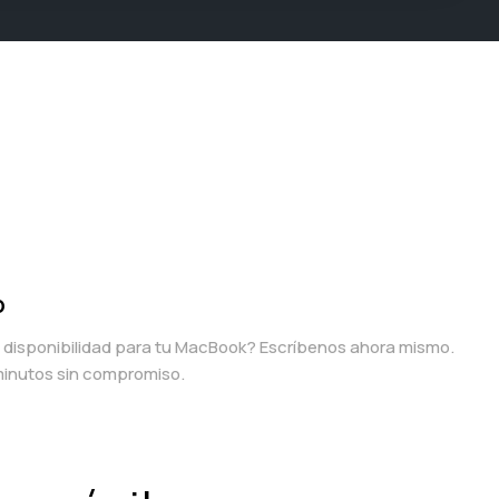
p
a disponibilidad para tu MacBook? Escríbenos ahora mismo.
inutos sin compromiso.