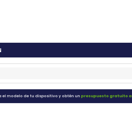
ras
60 98 60
N
a el modelo de tu dispositivo y obtén un
presupuesto gratuito a