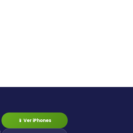
📱 Ver iPhones
n