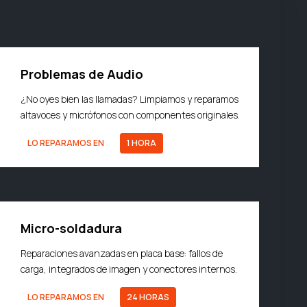
Problemas de Audio
¿No oyes bien las llamadas? Limpiamos y reparamos
altavoces y micrófonos con componentes originales.
LO REPARAMOS EN
1 HORA
Micro-soldadura
Reparaciones avanzadas en placa base: fallos de
carga, integrados de imagen y conectores internos.
LO REPARAMOS EN
24 HORAS