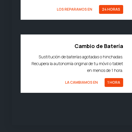
LOS REPARAMOS EN
24 HORAS
Cambio de Batería
Sustitución de baterías agotadas o hinchadas.
Recupera la autonomía original de tu móvil o tablet
en menos de 1 hora.
LA CAMBIAMOS EN
1 HORA