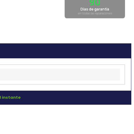
90
Días de garantía
en todas las reparaciones
l instante