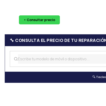
🔧 Pantallas
🔋 Baterías
💧 Daño por agua
📷 Cáma
• Consultar precio
WhatsApp
624 
🔧 CONSULTA EL PRECIO DE TU REPARACIÓ
🔍 Tecle