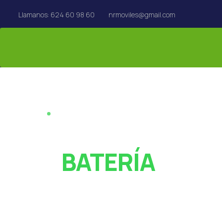
Llamanos: 624 60 98 60
nrmoviles@gmail.com
REPARACIÓN EN EL ACTO · REUS
¿PANTALLA ROT
O
BATERÍA
AGOTADA?
Especialistas en reparación de móviles, tablets,
MacBook y Apple Watch en Reus. Rápido y con garan