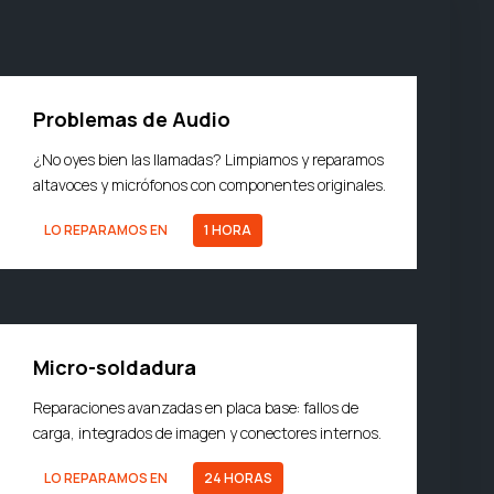
Problemas de Audio
¿No oyes bien las llamadas? Limpiamos y reparamos
altavoces y micrófonos con componentes originales.
LO REPARAMOS EN
1 HORA
Micro-soldadura
Reparaciones avanzadas en placa base: fallos de
carga, integrados de imagen y conectores internos.
LO REPARAMOS EN
24 HORAS