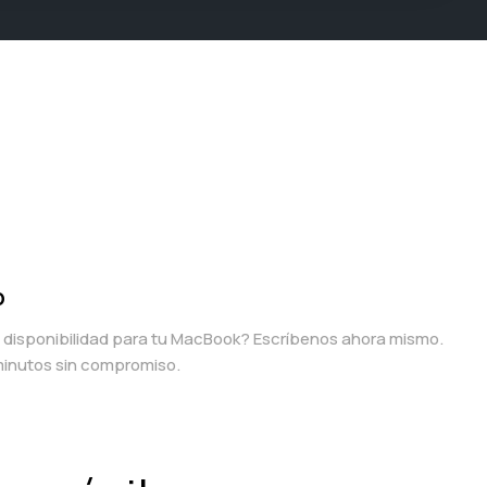
p
a disponibilidad para tu MacBook? Escríbenos ahora mismo.
inutos sin compromiso.