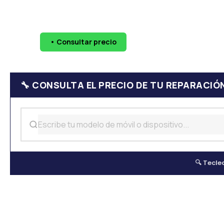
🔧 Pantallas
🔋 Baterías
💧 Daño por agua
📷 Cáma
• Consultar precio
WhatsApp
624 
🔧 CONSULTA EL PRECIO DE TU REPARACIÓ
🔍 Tecle