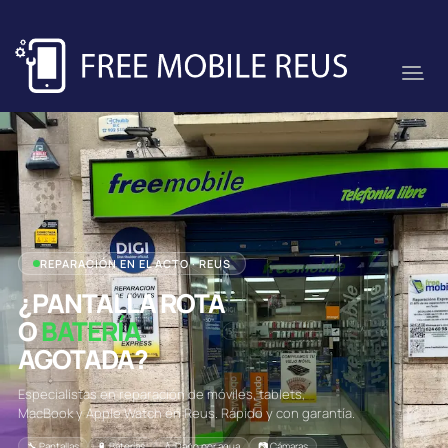
REPARACIÓN EN EL ACTO · REUS
¿PANTALLA ROTA
O
BATERÍA
AGOTADA?
Especialistas en reparación de móviles, tablets,
MacBook y Apple Watch en Reus. Rápido y con garantía.
🔧 Pantallas
🔋 Baterías
💧 Daño por agua
📷 Cámaras