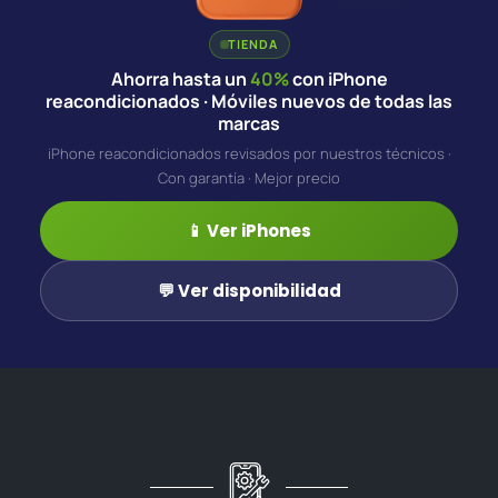
TIENDA
Ahorra hasta un
40%
con iPhone
reacondicionados · Móviles nuevos de todas las
marcas
iPhone reacondicionados revisados por nuestros técnicos ·
Con garantía · Mejor precio
📱 Ver iPhones
💬 Ver disponibilidad