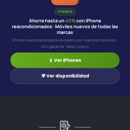
TIENDA
Ahorra hasta un
40%
con iPhone
reacondicionados · Móviles nuevos de todas las
marcas
iPhone reacondicionados revisados por nuestros técnicos ·
Con garantía · Mejor precio
📱 Ver iPhones
💬 Ver disponibilidad