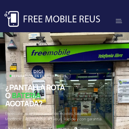
REPARACIÓN EN EL ACTO · REUS
¿PANTALLA ROTA
O
BATERÍA
AGOTADA?
Especialistas en reparación de móviles, tablets,
MacBook y Apple Watch en Reus. Rápido y con garantía.
🔧 Pantallas
🔋 Baterías
💧 Daño por agua
📷 Cámaras