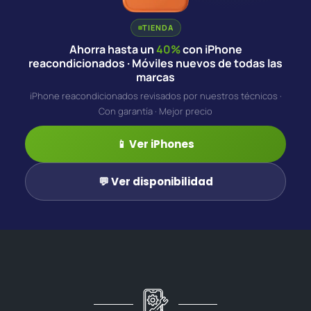
TIENDA
Ahorra hasta un
40%
con iPhone
reacondicionados · Móviles nuevos de todas las
marcas
iPhone reacondicionados revisados por nuestros técnicos ·
Con garantía · Mejor precio
📱 Ver iPhones
💬 Ver disponibilidad