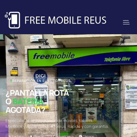
REPARACIÓN EN EL ACTO · REUS
¿PANTALLA ROTA
O
BATERÍA
AGOTADA?
Especialistas en reparación de móviles, tablets,
MacBook y Apple Watch en Reus. Rápido y con garantía.
🔧 Pantallas
🔋 Baterías
💧 Daño por agua
📷 Cámaras