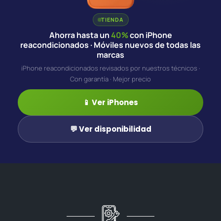
TIENDA
Ahorra hasta un
40%
con iPhone
reacondicionados · Móviles nuevos de todas las
marcas
iPhone reacondicionados revisados por nuestros técnicos ·
Con garantía · Mejor precio
📱 Ver iPhones
💬 Ver disponibilidad