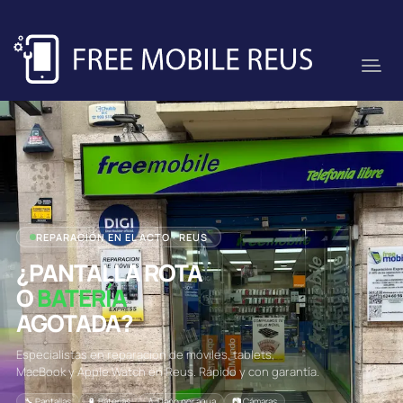
REPARACIÓN EN EL ACTO · REUS
¿PANTALLA ROTA
O
BATERÍA
AGOTADA?
Especialistas en reparación de móviles, tablets,
MacBook y Apple Watch en Reus. Rápido y con garantía.
🔧 Pantallas
🔋 Baterías
💧 Daño por agua
📷 Cámaras