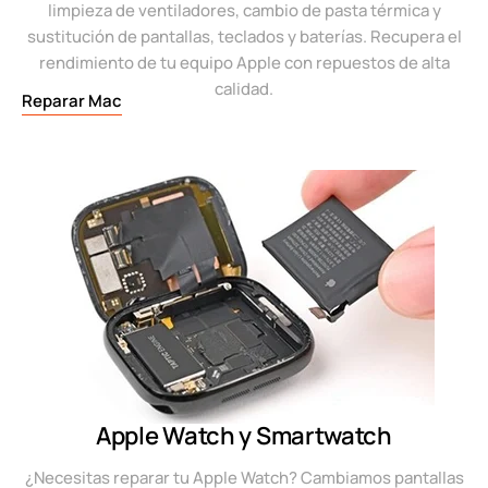
limpieza de ventiladores, cambio de pasta térmica y
sustitución de pantallas, teclados y baterías. Recupera el
rendimiento de tu equipo Apple con repuestos de alta
calidad.
Reparar Mac
Apple Watch y Smartwatch
¿Necesitas reparar tu Apple Watch? Cambiamos pantallas