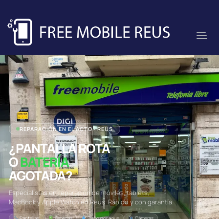
REPARACIÓN EN EL ACTO · REUS
¿PANTALLA ROTA
O
BATERÍA
AGOTADA?
Especialistas en reparación de móviles, tablets,
MacBook y Apple Watch en Reus. Rápido y con garantía.
Pantallas
Baterías
Daño por agua
Cámaras