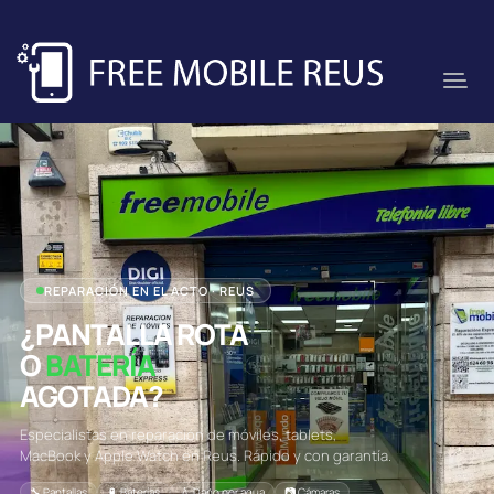
REPARACIÓN EN EL ACTO · REUS
¿PANTALLA ROTA
O
BATERÍA
AGOTADA?
Especialistas en reparación de móviles, tablets,
MacBook y Apple Watch en Reus. Rápido y con garantía.
🔧 Pantallas
🔋 Baterías
💧 Daño por agua
📷 Cámaras