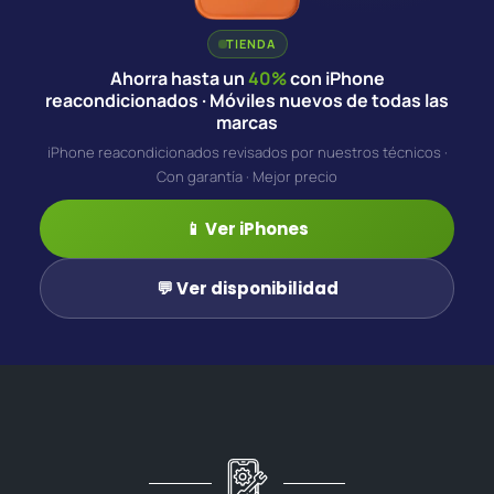
TIENDA
Ahorra hasta un
40%
con iPhone
reacondicionados · Móviles nuevos de todas las
marcas
iPhone reacondicionados revisados por nuestros técnicos ·
Con garantía · Mejor precio
📱 Ver iPhones
💬 Ver disponibilidad