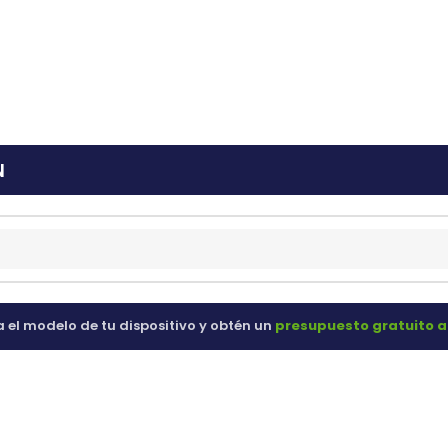
ras
60 98 60
N
a el modelo de tu dispositivo y obtén un
presupuesto gratuito a