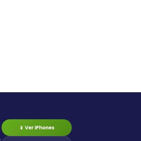
📱 Ver iPhones
n