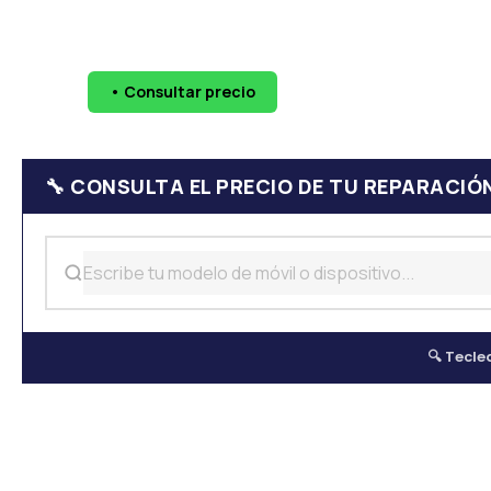
🔧 Pantallas
🔋 Baterías
💧 Daño por agua
📷 Cáma
• Consultar precio
WhatsApp
624 
🔧 CONSULTA EL PRECIO DE TU REPARACIÓ
🔍 Tecle