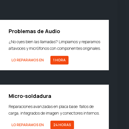
Problemas de Audio
¿No oyes bien las llamadas? Limpiamos y reparamos
altavoces y micrófonos con componentes originales.
LO REPARAMOS EN
1 HORA
Micro-soldadura
Reparaciones avanzadas en placa base: fallos de
carga, integrados de imagen y conectores internos.
LO REPARAMOS EN
24 HORAS