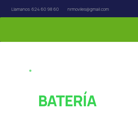
Llamanos: 624 60 98 60
nrmoviles@gmail.com
REPARACIÓN EN EL ACTO · REUS
¿PANTALLA ROT
O
BATERÍA
AGOTADA?
Especialistas en reparación de móviles, tablets,
MacBook y Apple Watch en Reus. Rápido y con garan