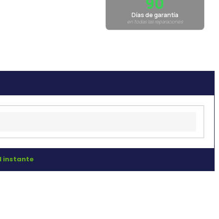
90
Días de garantía
en todas las reparaciones
l instante