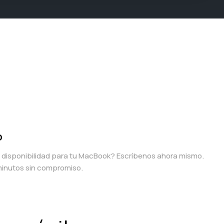
p
a disponibilidad para tu MacBook? Escríbenos ahora mismo.
inutos sin compromiso.