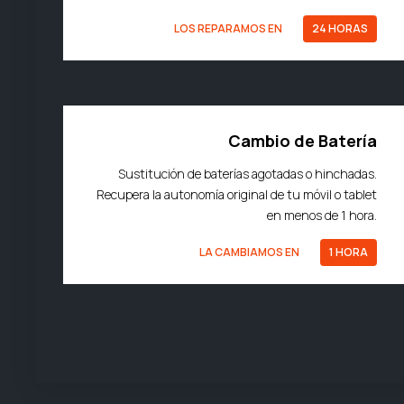
LOS REPARAMOS EN
24 HORAS
Cambio de Batería
Sustitución de baterías agotadas o hinchadas.
Recupera la autonomía original de tu móvil o tablet
en menos de 1 hora.
LA CAMBIAMOS EN
1 HORA