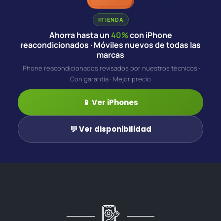
TIENDA
Ahorra hasta un
40%
con iPhone
reacondicionados · Móviles nuevos de todas las
marcas
iPhone reacondicionados revisados por nuestros técnicos ·
Con garantía · Mejor precio
📱 Ver iPhones
💬 Ver disponibilidad