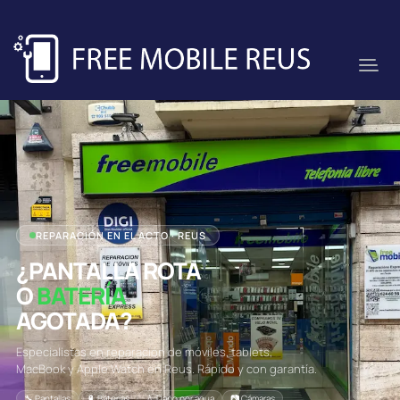
REPARACIÓN EN EL ACTO · REUS
¿PANTALLA ROTA
O
BATERÍA
AGOTADA?
Especialistas en reparación de móviles, tablets,
MacBook y Apple Watch en Reus. Rápido y con garantía.
🔧 Pantallas
🔋 Baterías
💧 Daño por agua
📷 Cámaras