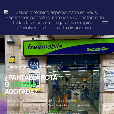
REPARACIÓN EN EL ACTO · REUS
¿PANTALLA ROTA
O
BATERÍA
AGOTADA?
Especialistas en reparación de móviles, tablets,
MacBook y Apple Watch en Reus. Rápido y con garantía.
Pantallas
Baterías
Daño por agua
Cámaras