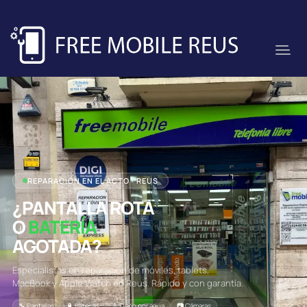
REPARACIÓN EN EL ACTO · REUS
¿PANTALLA ROTA
O
BATERÍA
AGOTADA?
Especialistas en reparación de móviles, tablets,
MacBook y Apple Watch en Reus. Rápido y con garantía.
🔧 Pantallas
🔋 Baterías
💧 Daño por agua
📷 Cámaras