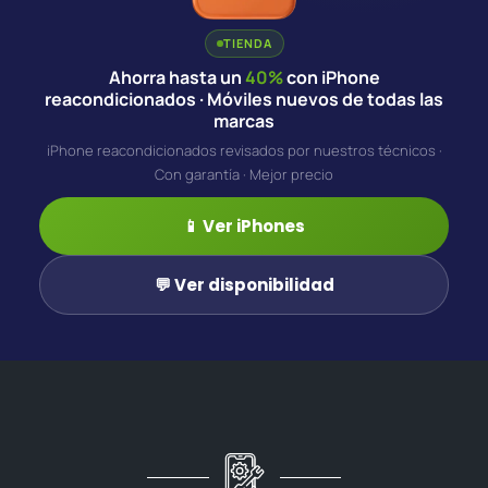
TIENDA
Ahorra hasta un
40%
con iPhone
reacondicionados · Móviles nuevos de todas las
marcas
iPhone reacondicionados revisados por nuestros técnicos ·
Con garantía · Mejor precio
📱 Ver iPhones
💬 Ver disponibilidad