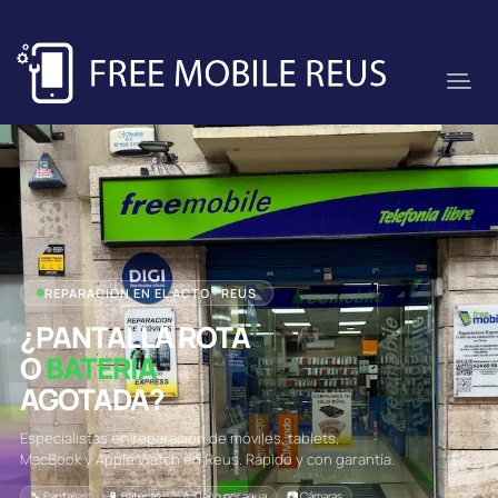
REPARACIÓN EN EL ACTO · REUS
¿PANTALLA ROTA
O
BATERÍA
AGOTADA?
Especialistas en reparación de móviles, tablets,
MacBook y Apple Watch en Reus. Rápido y con garantía.
🔧 Pantallas
🔋 Baterías
💧 Daño por agua
📷 Cámaras