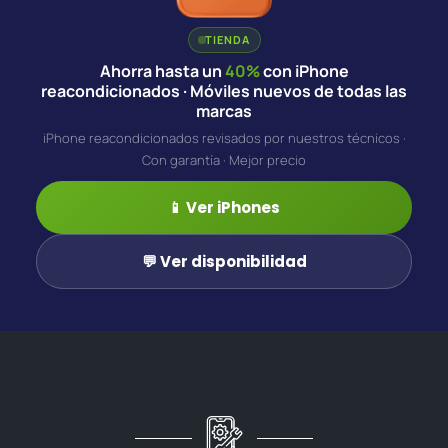
TIENDA
Ahorra hasta un
40%
con iPhone
reacondicionados · Móviles nuevos de todas las
marcas
iPhone reacondicionados revisados por nuestros técnicos ·
Con garantía · Mejor precio
📱 Ver iPhones
💬 Ver disponibilidad