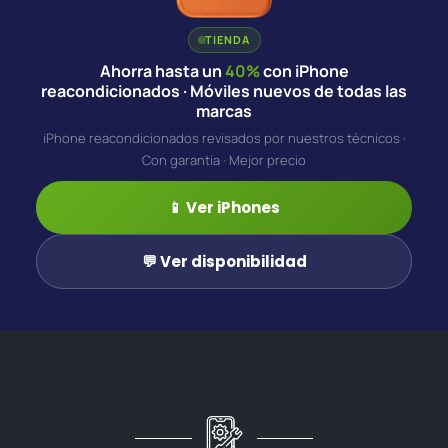
TIENDA
Ahorra hasta un
40%
con iPhone
reacondicionados · Móviles nuevos de todas las
marcas
iPhone reacondicionados revisados por nuestros técnicos ·
Con garantía · Mejor precio
📱 Ver iPhones
💬 Ver disponibilidad