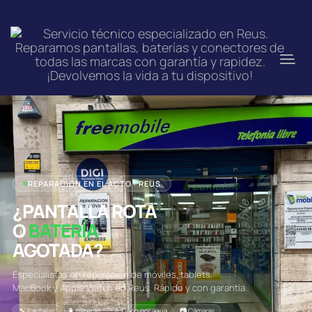
REPARACIÓN EN EL ACTO · REUS
¿PANTALLA ROTA
O
BATERÍA
AGOTADA?
Especialistas en reparación de móviles, tablets,
MacBook y Apple Watch en Reus. Rápido y con garantía.
🔧 Pantallas
🔋 Baterías
💧 Daño por agua
📷 Cámaras