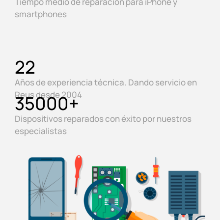
Tiempo medio de reparación para iPhone y
smartphones
22
Años de experiencia técnica. Dando servicio en
Reus desde 2004
35000
+
Dispositivos reparados con éxito por nuestros
especialistas