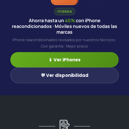
TIENDA
Ahorra hasta un
40%
con iPhone
reacondicionados · Móviles nuevos de todas las
marcas
iPhone reacondicionados revisados por nuestros técnicos ·
Con garantía · Mejor precio
📱 Ver iPhones
💬 Ver disponibilidad