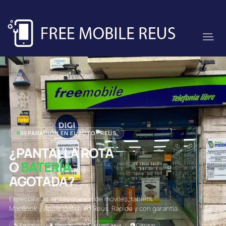
REPARACIÓN EN EL ACTO · REUS
¿PANTALLA ROTA
O
BATERÍA
AGOTADA?
Especialistas en reparación de móviles, tablets,
MacBook y Apple Watch en Reus. Rápido y con garantía.
🔧 Pantallas
🔋 Baterías
💧 Daño por agua
📷 Cámaras