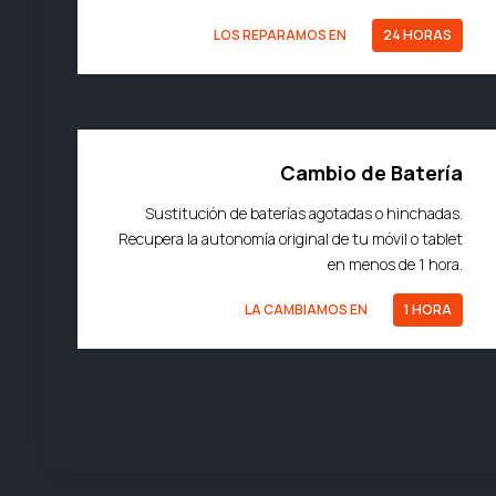
LOS REPARAMOS EN
24 HORAS
Cambio de Batería
Sustitución de baterías agotadas o hinchadas.
Recupera la autonomía original de tu móvil o tablet
en menos de 1 hora.
LA CAMBIAMOS EN
1 HORA