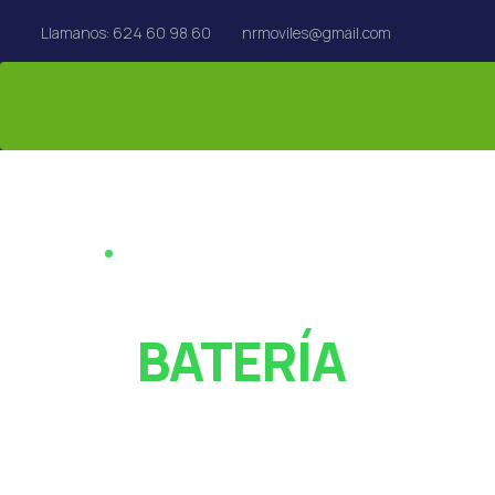
Llamanos: 624 60 98 60
nrmoviles@gmail.com
REPARACIÓN EN EL ACTO · REUS
¿PANTALLA ROT
O
BATERÍA
AGOTADA?
Especialistas en reparación de móviles, tablets,
MacBook y Apple Watch en Reus. Rápido y con garan