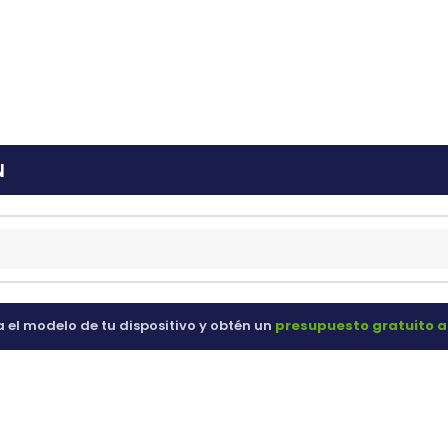
ras
60 98 60
N
a el modelo de tu dispositivo y obtén un
presupuesto gratuito a