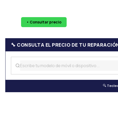
🔧 Pantallas
🔋 Baterías
💧 Daño por agua
📷 Cáma
• Consultar precio
WhatsApp
624 
🔧 CONSULTA EL PRECIO DE TU REPARACIÓ
🔍 Tecle