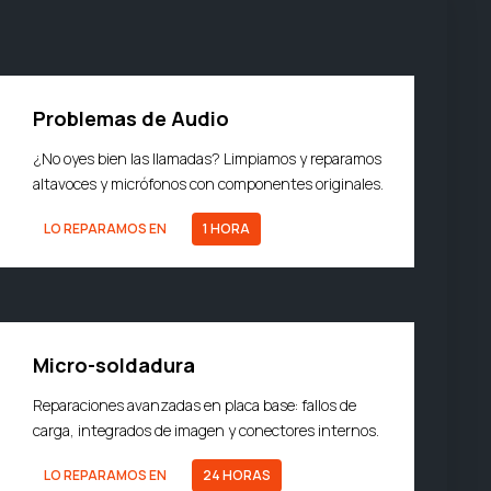
Problemas de Audio
¿No oyes bien las llamadas? Limpiamos y reparamos
altavoces y micrófonos con componentes originales.
LO REPARAMOS EN
1 HORA
Micro-soldadura
Reparaciones avanzadas en placa base: fallos de
carga, integrados de imagen y conectores internos.
LO REPARAMOS EN
24 HORAS