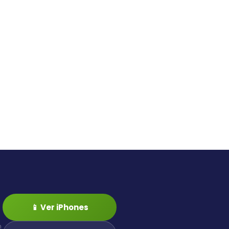
📱 Ver iPhones
n