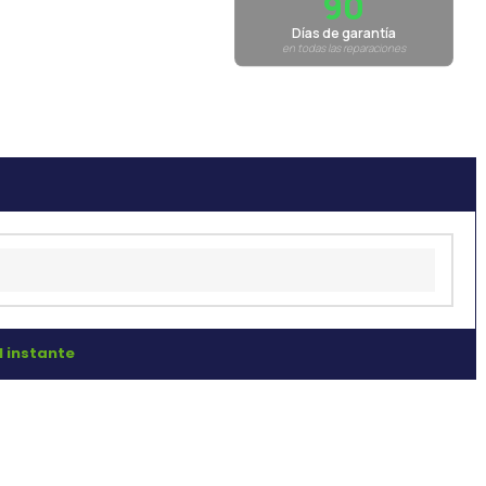
90
Días de garantía
en todas las reparaciones
l instante