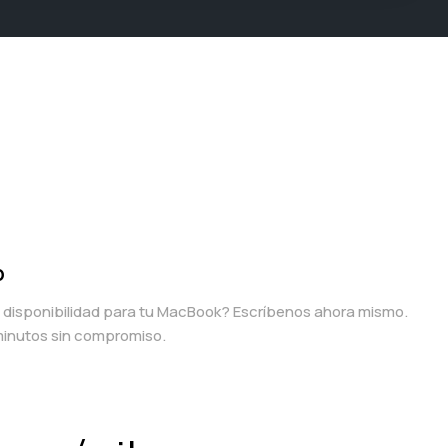
p
a disponibilidad para tu MacBook? Escríbenos ahora mismo.
inutos sin compromiso.