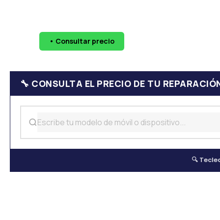
🔧 Pantallas
🔋 Baterías
💧 Daño por agua
📷 Cáma
• Consultar precio
WhatsApp
624 
🔧 CONSULTA EL PRECIO DE TU REPARACIÓ
🔍 Tecle