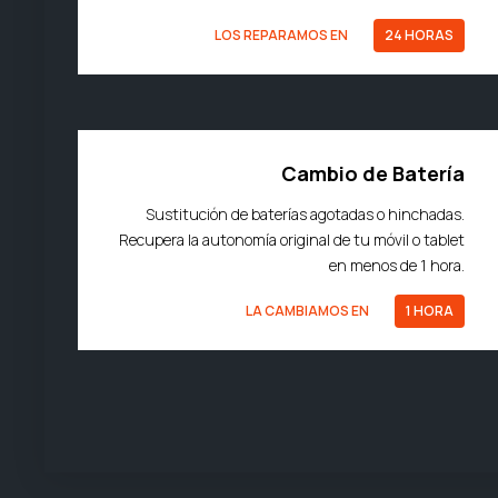
LOS REPARAMOS EN
24 HORAS
Cambio de Batería
Sustitución de baterías agotadas o hinchadas.
Recupera la autonomía original de tu móvil o tablet
en menos de 1 hora.
LA CAMBIAMOS EN
1 HORA