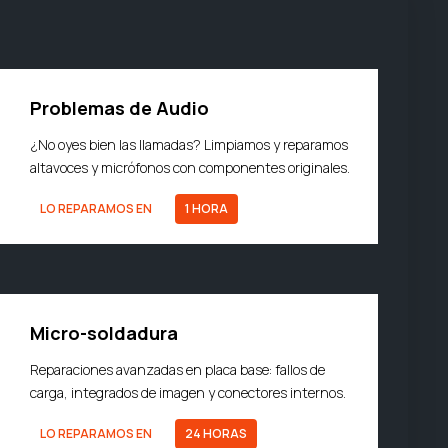
Problemas de Audio
¿No oyes bien las llamadas? Limpiamos y reparamos
altavoces y micrófonos con componentes originales.
LO REPARAMOS EN
1 HORA
Micro-soldadura
Reparaciones avanzadas en placa base: fallos de
carga, integrados de imagen y conectores internos.
LO REPARAMOS EN
24 HORAS