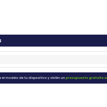
ras
60 98 60
N
a el modelo de tu dispositivo y obtén un
presupuesto gratuito a