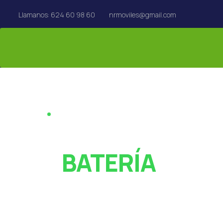
Llamanos: 624 60 98 60
nrmoviles@gmail.com
REPARACIÓN EN EL ACTO · REUS
¿PANTALLA ROT
O
BATERÍA
AGOTADA?
Especialistas en reparación de móviles, tablets,
MacBook y Apple Watch en Reus. Rápido y con garan