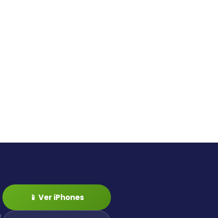
📱 Ver iPhones
n