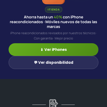
TIENDA
Ahorra hasta un
40%
con iPhone
reacondicionados · Móviles nuevos de todas las
marcas
iPhone reacondicionados revisados por nuestros técnicos ·
Con garantía · Mejor precio
📱 Ver iPhones
💬 Ver disponibilidad