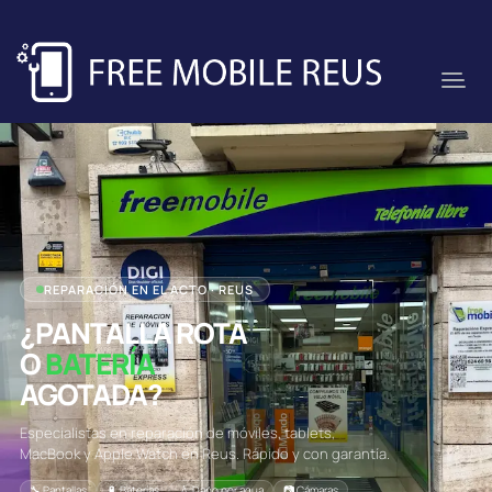
REPARACIÓN EN EL ACTO · REUS
¿PANTALLA ROTA
O
BATERÍA
AGOTADA?
Especialistas en reparación de móviles, tablets,
MacBook y Apple Watch en Reus. Rápido y con garantía.
🔧 Pantallas
🔋 Baterías
💧 Daño por agua
📷 Cámaras