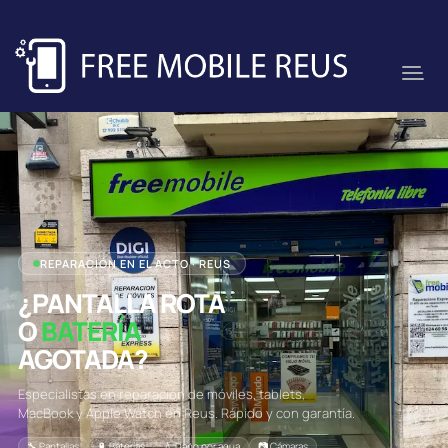
REPARACIÓN EN EL ACTO · REUS
¿PANTALLA ROTA
O
BATERÍA
AGOTADA?
Especialistas en reparación de móviles, tablets,
MacBook y Apple Watch en Reus. Rápido y con garantía.
🔧 Pantallas
🔋 Baterías
💧 Daño por agua
📷 Cámaras