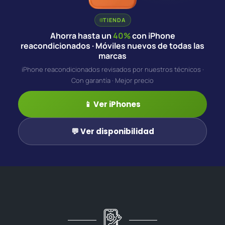
TIENDA
Ahorra hasta un
40%
con iPhone
reacondicionados · Móviles nuevos de todas las
marcas
iPhone reacondicionados revisados por nuestros técnicos ·
Con garantía · Mejor precio
📱 Ver iPhones
💬 Ver disponibilidad