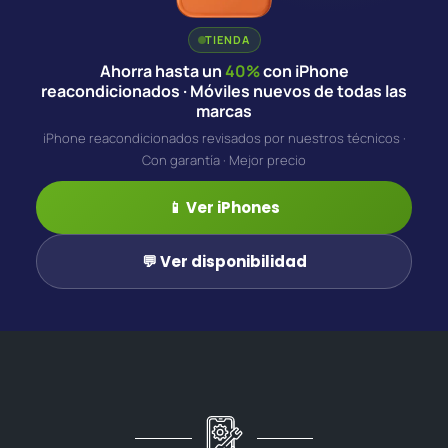
TIENDA
Ahorra hasta un
40%
con iPhone
reacondicionados · Móviles nuevos de todas las
marcas
iPhone reacondicionados revisados por nuestros técnicos ·
Con garantía · Mejor precio
📱 Ver iPhones
💬 Ver disponibilidad