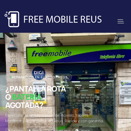
REPARACIÓN EN EL ACTO · REUS
¿PANTALLA ROTA
O
BATERÍA
AGOTADA?
Especialistas en reparación de móviles, tablets,
MacBook y Apple Watch en Reus. Rápido y con garantía.
🔧 Pantallas
🔋 Baterías
💧 Daño por agua
📷 Cámaras