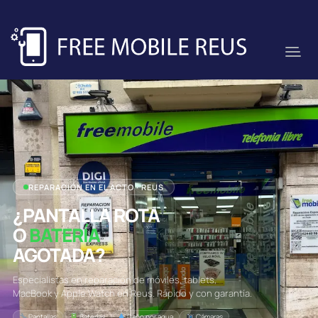
REPARACIÓN EN EL ACTO · REUS
¿PANTALLA ROTA
O
BATERÍA
AGOTADA?
Especialistas en reparación de móviles, tablets,
MacBook y Apple Watch en Reus. Rápido y con garantía.
Pantallas
Baterías
Daño por agua
Cámaras