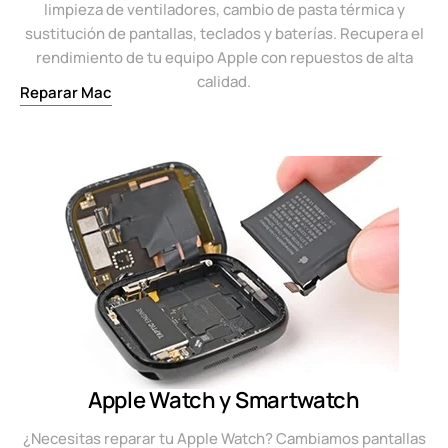
limpieza de ventiladores, cambio de pasta térmica y
sustitución de pantallas, teclados y baterías. Recupera el
rendimiento de tu equipo Apple con repuestos de alta
calidad.
Reparar Mac
Apple Watch y Smartwatch
¿Necesitas reparar tu Apple Watch? Cambiamos pantallas