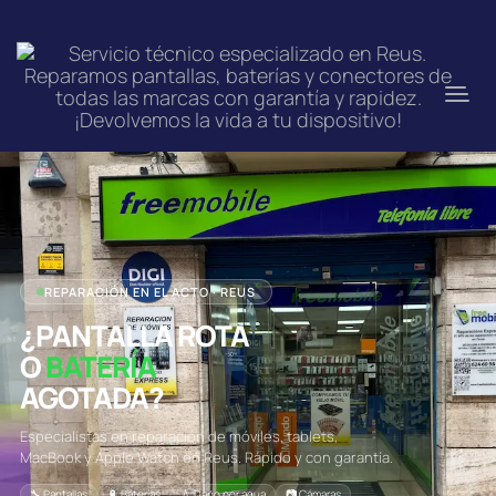
REPARACIÓN EN EL ACTO · REUS
¿PANTALLA ROTA
O
BATERÍA
AGOTADA?
Especialistas en reparación de móviles, tablets,
MacBook y Apple Watch en Reus. Rápido y con garantía.
🔧 Pantallas
🔋 Baterías
💧 Daño por agua
📷 Cámaras