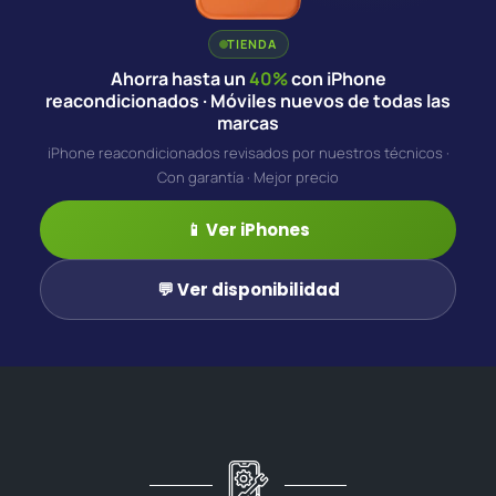
TIENDA
Ahorra hasta un
40%
con iPhone
reacondicionados · Móviles nuevos de todas las
marcas
iPhone reacondicionados revisados por nuestros técnicos ·
Con garantía · Mejor precio
📱 Ver iPhones
💬 Ver disponibilidad