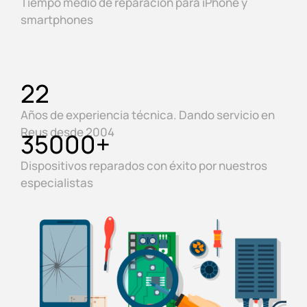
Tiempo medio de reparación para iPhone y
smartphones
22
Años de experiencia técnica. Dando servicio en
Reus desde 2004
35000
+
Dispositivos reparados con éxito por nuestros
especialistas