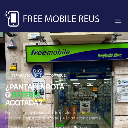
REPARACIÓN EN EL ACTO · REUS
¿PANTALLA ROTA
O
BATERÍA
AGOTADA?
Especialistas en reparación de móviles, tablets,
MacBook y Apple Watch en Reus. Rápido y con garantía.
🔧 Pantallas
🔋 Baterías
💧 Daño por agua
📷 Cámaras