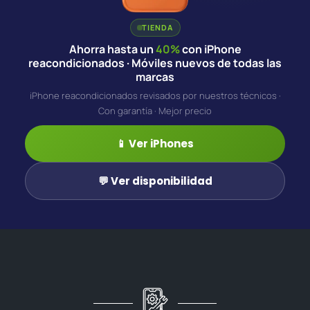
TIENDA
Ahorra hasta un
40%
con iPhone
reacondicionados · Móviles nuevos de todas las
marcas
iPhone reacondicionados revisados por nuestros técnicos ·
Con garantía · Mejor precio
📱 Ver iPhones
💬 Ver disponibilidad