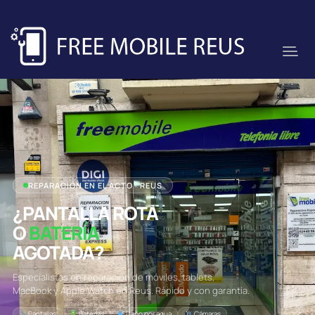
REPARACIÓN EN EL ACTO · REUS
¿PANTALLA ROTA
O
BATERÍA
AGOTADA?
Especialistas en reparación de móviles, tablets,
MacBook y Apple Watch en Reus. Rápido y con garantía.
Pantallas
Baterías
Daño por agua
Cámaras