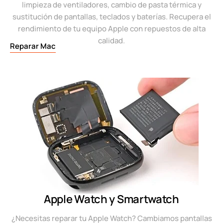
limpieza de ventiladores, cambio de pasta térmica y
sustitución de pantallas, teclados y baterías. Recupera el
rendimiento de tu equipo Apple con repuestos de alta
calidad.
Reparar Mac
Apple Watch y Smartwatch
¿Necesitas reparar tu Apple Watch? Cambiamos pantallas