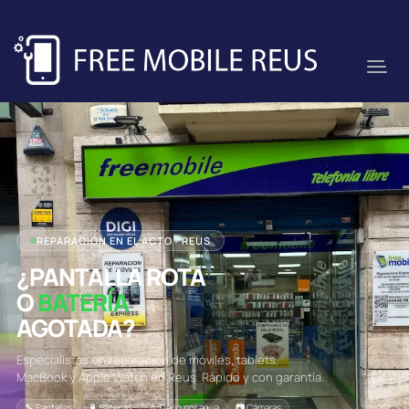
REPARACIÓN EN EL ACTO · REUS
¿PANTALLA ROTA
O
BATERÍA
AGOTADA?
Especialistas en reparación de móviles, tablets,
MacBook y Apple Watch en Reus. Rápido y con garantía.
🔧 Pantallas
🔋 Baterías
💧 Daño por agua
📷 Cámaras