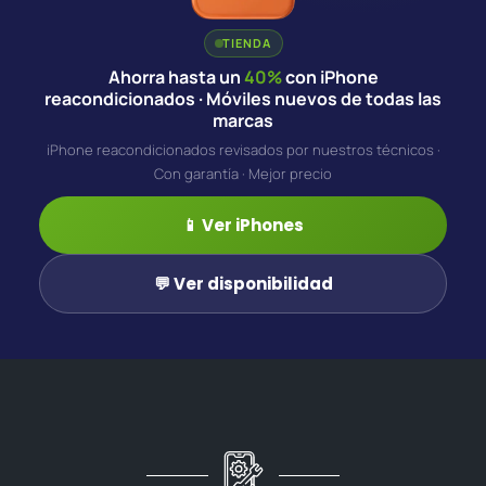
TIENDA
Ahorra hasta un
40%
con iPhone
reacondicionados · Móviles nuevos de todas las
marcas
iPhone reacondicionados revisados por nuestros técnicos ·
Con garantía · Mejor precio
📱 Ver iPhones
💬 Ver disponibilidad