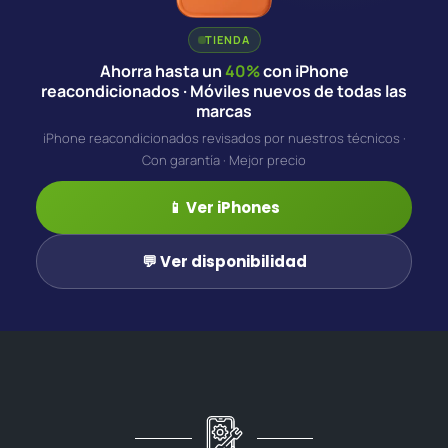
TIENDA
Ahorra hasta un
40%
con iPhone
reacondicionados · Móviles nuevos de todas las
marcas
iPhone reacondicionados revisados por nuestros técnicos ·
Con garantía · Mejor precio
📱 Ver iPhones
💬 Ver disponibilidad