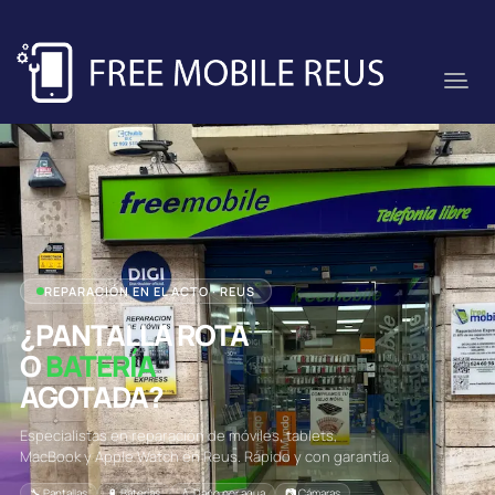
REPARACIÓN EN EL ACTO · REUS
¿PANTALLA ROTA
O
BATERÍA
AGOTADA?
Especialistas en reparación de móviles, tablets,
MacBook y Apple Watch en Reus. Rápido y con garantía.
🔧 Pantallas
🔋 Baterías
💧 Daño por agua
📷 Cámaras