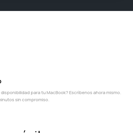
p
a disponibilidad para tu MacBook? Escríbenos ahora mismo.
inutos sin compromiso.