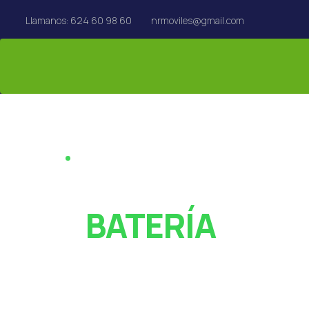
Llamanos: 624 60 98 60
nrmoviles@gmail.com
REPARACIÓN EN EL ACTO · REUS
¿PANTALLA ROT
O
BATERÍA
AGOTADA?
Especialistas en reparación de móviles, tablets,
MacBook y Apple Watch en Reus. Rápido y con garan