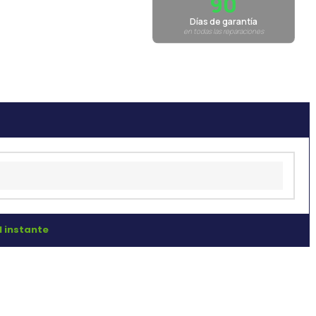
90
Días de garantía
en todas las reparaciones
l instante