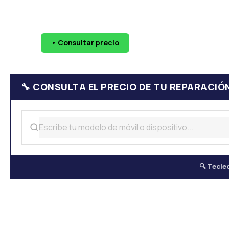
🔧 Pantallas
🔋 Baterías
💧 Daño por agua
📷 Cáma
• Consultar precio
WhatsApp
624 
🔧 CONSULTA EL PRECIO DE TU REPARACIÓ
🔍 Tecle