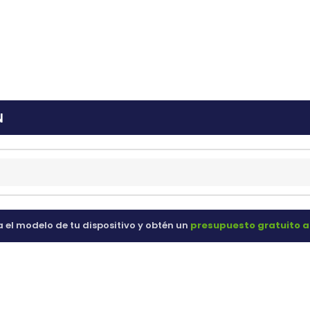
ras
60 98 60
N
a el modelo de tu dispositivo y obtén un
presupuesto gratuito a