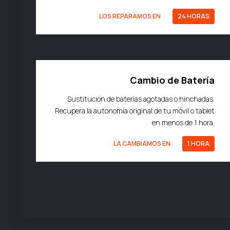
LOS REPARAMOS EN
24 HORAS
Cambio de Batería
Sustitución de baterías agotadas o hinchadas.
Recupera la autonomía original de tu móvil o tablet
en menos de 1 hora.
LA CAMBIAMOS EN
1 HORA