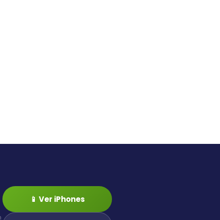
📱 Ver iPhones
n