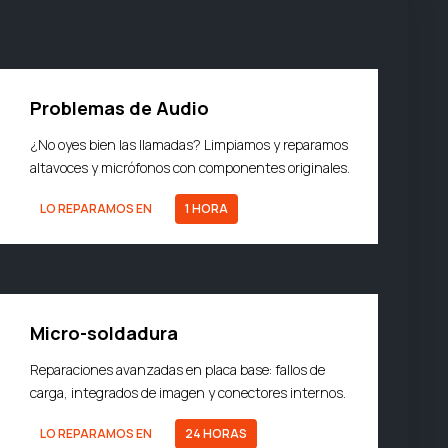
Problemas de Audio
¿No oyes bien las llamadas? Limpiamos y reparamos
altavoces y micrófonos con componentes originales.
LO REPARAMOS EN
1 HORA
Micro-soldadura
Reparaciones avanzadas en placa base: fallos de
carga, integrados de imagen y conectores internos.
LO REPARAMOS EN
24 HORAS