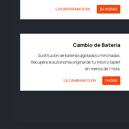
LOS REPARAMOS EN
24 HORAS
Cambio de Batería
Sustitución de baterías agotadas o hinchadas.
Recupera la autonomía original de tu móvil o tablet
en menos de 1 hora.
LA CAMBIAMOS EN
1 HORA