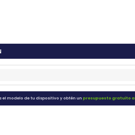
ras
60 98 60
N
a el modelo de tu dispositivo y obtén un
presupuesto gratuito a