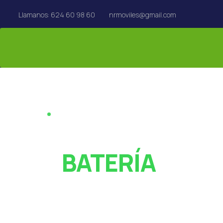
Llamanos: 624 60 98 60
nrmoviles@gmail.com
REPARACIÓN EN EL ACTO · REUS
¿PANTALLA ROT
O
BATERÍA
AGOTADA?
Especialistas en reparación de móviles, tablets,
MacBook y Apple Watch en Reus. Rápido y con garan