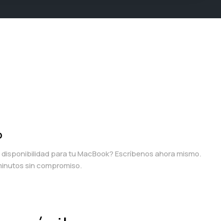
p
a disponibilidad para tu MacBook? Escríbenos ahora mismo.
inutos sin compromiso.