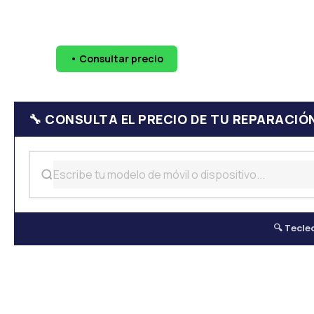
🔧 Pantallas
🔋 Baterías
💧 Daño por agua
📷 Cáma
• Consultar precio
WhatsApp
624 
🔧 CONSULTA EL PRECIO DE TU REPARACIÓ
🔍 Tecle