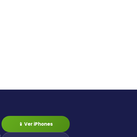
📱 Ver iPhones
n