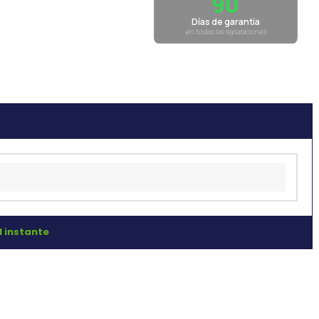
90
Días de garantía
en todas las reparaciones
l instante