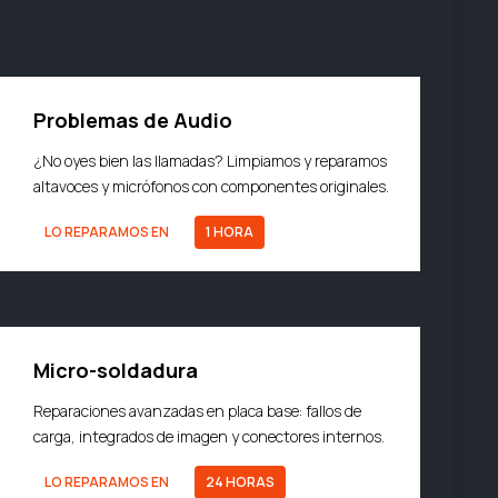
Problemas de Audio
¿No oyes bien las llamadas? Limpiamos y reparamos
altavoces y micrófonos con componentes originales.
LO REPARAMOS EN
1 HORA
Micro-soldadura
Reparaciones avanzadas en placa base: fallos de
carga, integrados de imagen y conectores internos.
LO REPARAMOS EN
24 HORAS