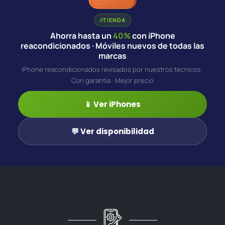
TIENDA
Ahorra hasta un
40%
con iPhone
reacondicionados · Móviles nuevos de todas las
marcas
iPhone reacondicionados revisados por nuestros técnicos ·
Con garantía · Mejor precio
📱 Ver iPhones
💬 Ver disponibilidad