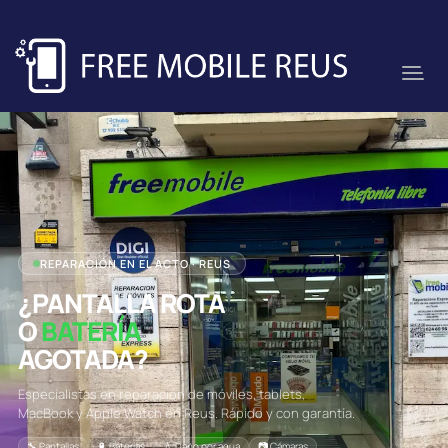
REPARACIÓN EN EL ACTO · REUS
¿PANTALLA ROTA
O
BATERÍA
AGOTADA?
Especialistas en reparación de móviles, tablets,
MacBook y Apple Watch en Reus. Rápido y con garantía.
🔧 Pantallas
🔋 Baterías
💧 Daño por agua
📷 Cámaras