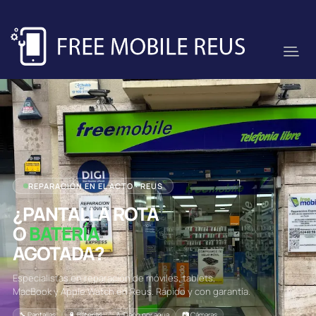
REPARACIÓN EN EL ACTO · REUS
¿PANTALLA ROTA
O
BATERÍA
AGOTADA?
Especialistas en reparación de móviles, tablets,
MacBook y Apple Watch en Reus. Rápido y con garantía.
🔧 Pantallas
🔋 Baterías
💧 Daño por agua
📷 Cámaras