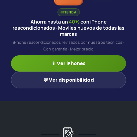
TIENDA
Ahorra hasta un
40%
con iPhone
reacondicionados · Móviles nuevos de todas las
marcas
iPhone reacondicionados revisados por nuestros técnicos ·
Con garantía · Mejor precio
📱 Ver iPhones
💬 Ver disponibilidad