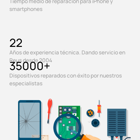
Tiempo medio de reparación para iPhone y
smartphones
22
Años de experiencia técnica. Dando servicio en
Reus desde 2004
35000
+
Dispositivos reparados con éxito por nuestros
especialistas