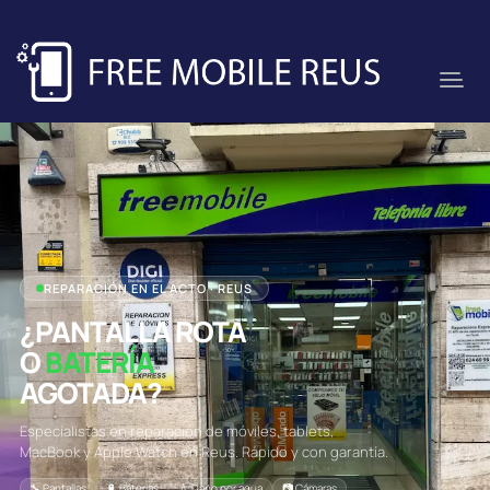
REPARACIÓN EN EL ACTO · REUS
¿PANTALLA ROTA
O
BATERÍA
AGOTADA?
Especialistas en reparación de móviles, tablets,
MacBook y Apple Watch en Reus. Rápido y con garantía.
🔧 Pantallas
🔋 Baterías
💧 Daño por agua
📷 Cámaras