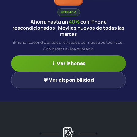
TIENDA
Ahorra hasta un
40%
con iPhone
reacondicionados · Móviles nuevos de todas las
marcas
iPhone reacondicionados revisados por nuestros técnicos ·
Con garantía · Mejor precio
📱 Ver iPhones
💬 Ver disponibilidad