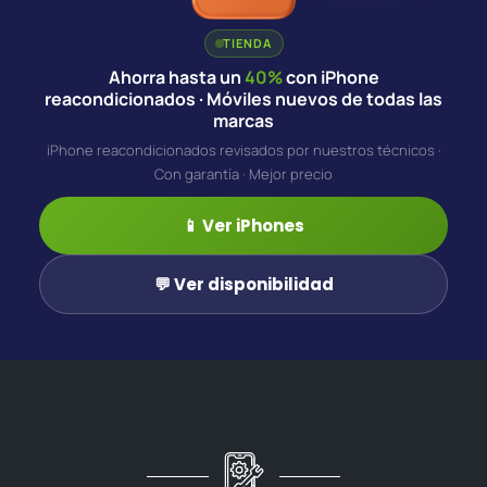
TIENDA
Ahorra hasta un
40%
con iPhone
reacondicionados · Móviles nuevos de todas las
marcas
iPhone reacondicionados revisados por nuestros técnicos ·
Con garantía · Mejor precio
📱 Ver iPhones
💬 Ver disponibilidad