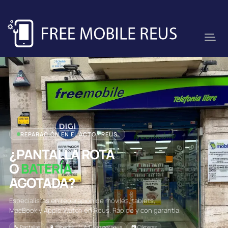
REPARACIÓN EN EL ACTO · REUS
¿PANTALLA ROTA
O
BATERÍA
AGOTADA?
Especialistas en reparación de móviles, tablets,
MacBook y Apple Watch en Reus. Rápido y con garantía.
🔧 Pantallas
🔋 Baterías
💧 Daño por agua
📷 Cámaras