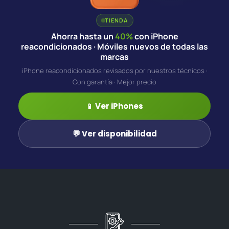
TIENDA
Ahorra hasta un
40%
con iPhone
reacondicionados · Móviles nuevos de todas las
marcas
iPhone reacondicionados revisados por nuestros técnicos ·
Con garantía · Mejor precio
📱 Ver iPhones
💬 Ver disponibilidad