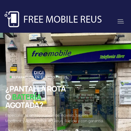
REPARACIÓN EN EL ACTO · REUS
¿PANTALLA ROTA
O
BATERÍA
AGOTADA?
Especialistas en reparación de móviles, tablets,
MacBook y Apple Watch en Reus. Rápido y con garantía.
🔧 Pantallas
🔋 Baterías
💧 Daño por agua
📷 Cámaras