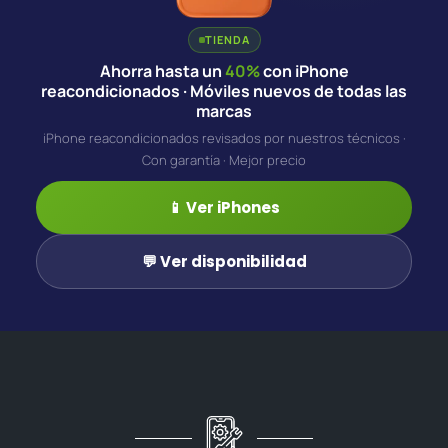
TIENDA
Ahorra hasta un
40%
con iPhone
reacondicionados · Móviles nuevos de todas las
marcas
iPhone reacondicionados revisados por nuestros técnicos ·
Con garantía · Mejor precio
📱 Ver iPhones
💬 Ver disponibilidad