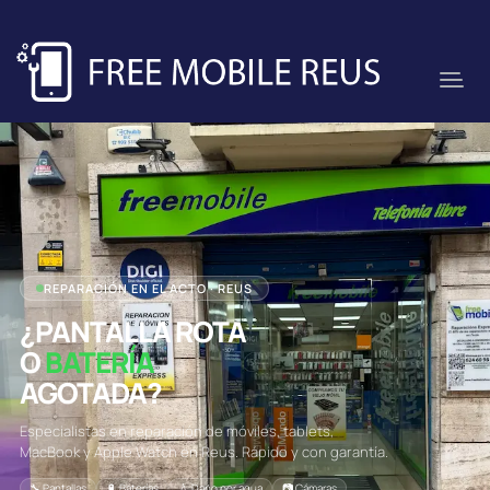
REPARACIÓN EN EL ACTO · REUS
¿PANTALLA ROTA
O
BATERÍA
AGOTADA?
Especialistas en reparación de móviles, tablets,
MacBook y Apple Watch en Reus. Rápido y con garantía.
🔧 Pantallas
🔋 Baterías
💧 Daño por agua
📷 Cámaras