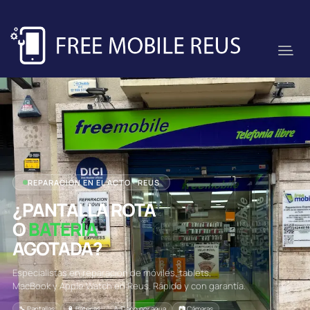
REPARACIÓN EN EL ACTO · REUS
¿PANTALLA ROTA
O
BATERÍA
AGOTADA?
Especialistas en reparación de móviles, tablets,
MacBook y Apple Watch en Reus. Rápido y con garantía.
🔧 Pantallas
🔋 Baterías
💧 Daño por agua
📷 Cámaras