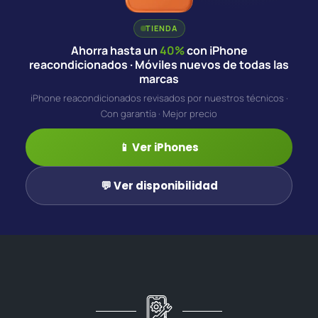
TIENDA
Ahorra hasta un
40%
con iPhone
reacondicionados · Móviles nuevos de todas las
marcas
iPhone reacondicionados revisados por nuestros técnicos ·
Con garantía · Mejor precio
📱 Ver iPhones
💬 Ver disponibilidad