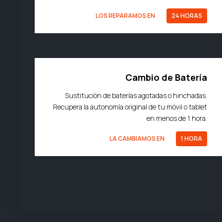
LOS REPARAMOS EN
24 HORAS
Cambio de Batería
Sustitución de baterías agotadas o hinchadas.
Recupera la autonomía original de tu móvil o tablet
en menos de 1 hora.
LA CAMBIAMOS EN
1 HORA