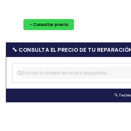
🔧 Pantallas
🔋 Baterías
💧 Daño por agua
📷 Cáma
• Consultar precio
WhatsApp
624 
🔧 CONSULTA EL PRECIO DE TU REPARACIÓ
🔍 Tecle