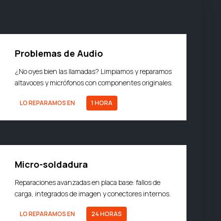
Problemas de Audio
¿No oyes bien las llamadas? Limpiamos y reparamos
altavoces y micrófonos con componentes originales.
LO REPARAMOS EN
1 HORA
Micro-soldadura
Reparaciones avanzadas en placa base: fallos de
carga, integrados de imagen y conectores internos.
LO REPARAMOS EN
24 HORAS