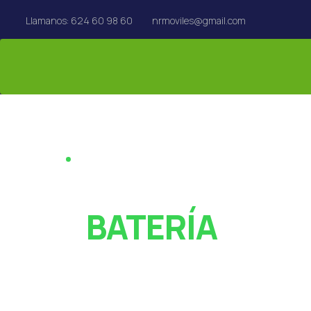
Llamanos: 624 60 98 60
nrmoviles@gmail.com
REPARACIÓN EN EL ACTO · REUS
¿PANTALLA ROT
O
BATERÍA
AGOTADA?
Especialistas en reparación de móviles, tablets,
MacBook y Apple Watch en Reus. Rápido y con garan