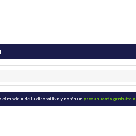
ras
60 98 60
N
a el modelo de tu dispositivo y obtén un
presupuesto gratuito a