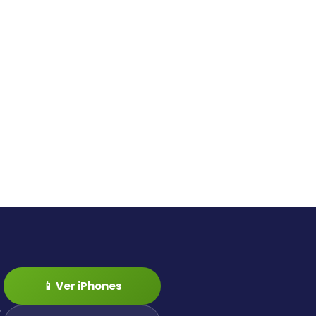
📱 Ver iPhones
n