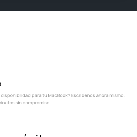
p
a disponibilidad para tu MacBook? Escríbenos ahora mismo.
inutos sin compromiso.