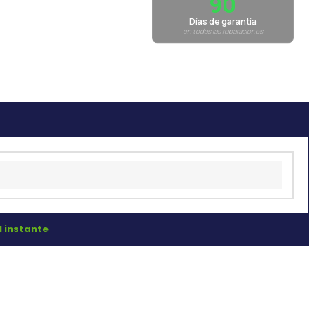
90
Días de garantía
en todas las reparaciones
l instante