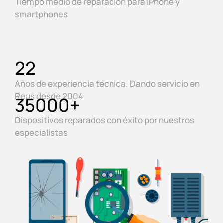
Tiempo medio de reparación para iPhone y
smartphones
22
Años de experiencia técnica. Dando servicio en
Reus desde 2004
35000
+
Dispositivos reparados con éxito por nuestros
especialistas