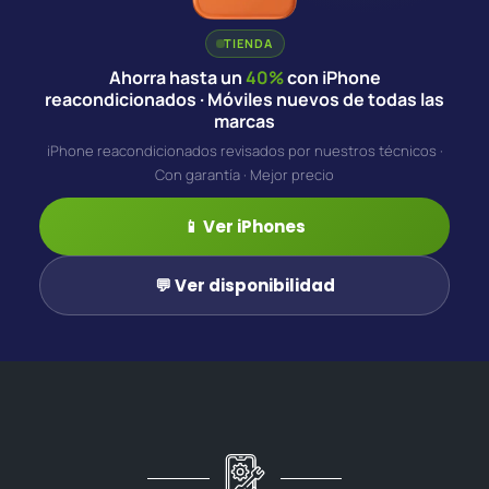
TIENDA
Ahorra hasta un
40%
con iPhone
reacondicionados · Móviles nuevos de todas las
marcas
iPhone reacondicionados revisados por nuestros técnicos ·
Con garantía · Mejor precio
📱 Ver iPhones
💬 Ver disponibilidad