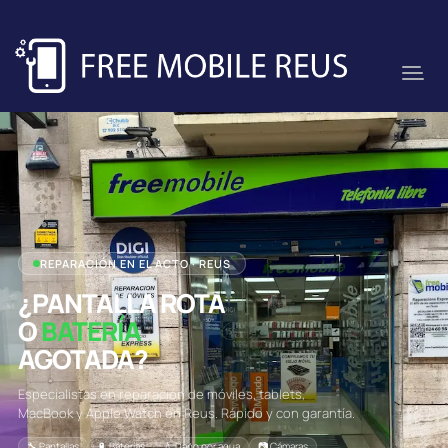
REPARACIÓN EN EL ACTO · REUS
¿PANTALLA ROTA
O
BATERÍA
AGOTADA?
Especialistas en reparación de móviles, tablets,
MacBook y Apple Watch en Reus. Rápido y con garantía.
🔧 Pantallas
🔋 Baterías
💧 Daño por agua
📷 Cámaras