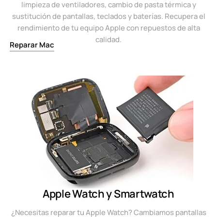
limpieza de ventiladores, cambio de pasta térmica y
sustitución de pantallas, teclados y baterías. Recupera el
rendimiento de tu equipo Apple con repuestos de alta
calidad.
Reparar Mac
Apple Watch y Smartwatch
¿Necesitas reparar tu Apple Watch? Cambiamos pantallas