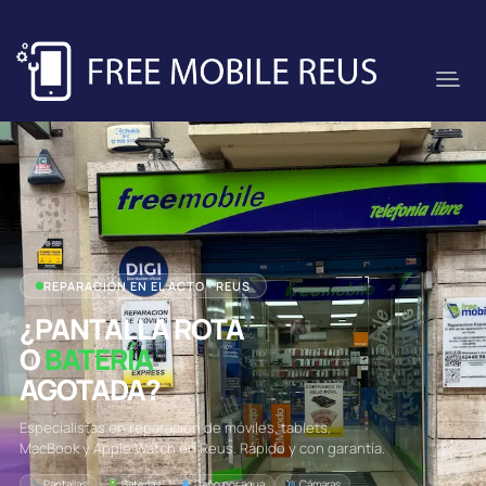
REPARACIÓN EN EL ACTO · REUS
¿PANTALLA ROTA
O
BATERÍA
AGOTADA?
Especialistas en reparación de móviles, tablets,
MacBook y Apple Watch en Reus. Rápido y con garantía.
Pantallas
Baterías
Daño por agua
Cámaras