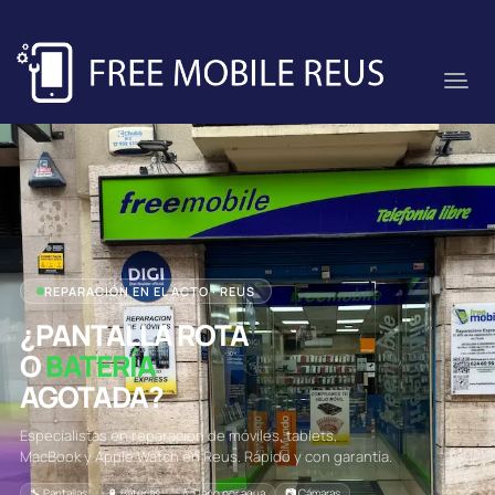
REPARACIÓN EN EL ACTO · REUS
¿PANTALLA ROTA
O
BATERÍA
AGOTADA?
Especialistas en reparación de móviles, tablets,
MacBook y Apple Watch en Reus. Rápido y con garantía.
🔧 Pantallas
🔋 Baterías
💧 Daño por agua
📷 Cámaras