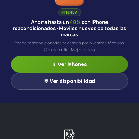
TIENDA
Ahorra hasta un
40%
con iPhone
reacondicionados · Móviles nuevos de todas las
marcas
iPhone reacondicionados revisados por nuestros técnicos ·
Con garantía · Mejor precio
📱 Ver iPhones
💬 Ver disponibilidad