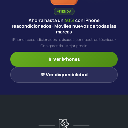
TIENDA
Ahorra hasta un
40%
con iPhone
reacondicionados · Móviles nuevos de todas las
marcas
iPhone reacondicionados revisados por nuestros técnicos ·
Con garantía · Mejor precio
📱 Ver iPhones
💬 Ver disponibilidad