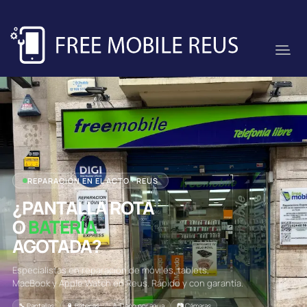
REPARACIÓN EN EL ACTO · REUS
¿PANTALLA ROTA
O
BATERÍA
AGOTADA?
Especialistas en reparación de móviles, tablets,
MacBook y Apple Watch en Reus. Rápido y con garantía.
🔧 Pantallas
🔋 Baterías
💧 Daño por agua
📷 Cámaras