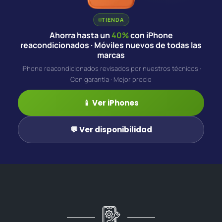
TIENDA
Ahorra hasta un
40%
con iPhone
reacondicionados · Móviles nuevos de todas las
marcas
iPhone reacondicionados revisados por nuestros técnicos ·
Con garantía · Mejor precio
📱 Ver iPhones
💬 Ver disponibilidad