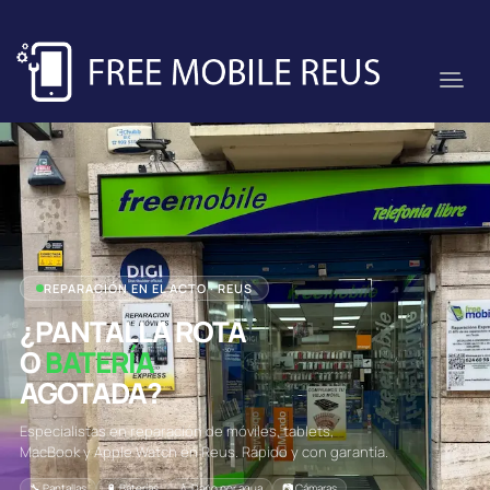
REPARACIÓN EN EL ACTO · REUS
¿PANTALLA ROTA
O
BATERÍA
AGOTADA?
Especialistas en reparación de móviles, tablets,
MacBook y Apple Watch en Reus. Rápido y con garantía.
🔧 Pantallas
🔋 Baterías
💧 Daño por agua
📷 Cámaras