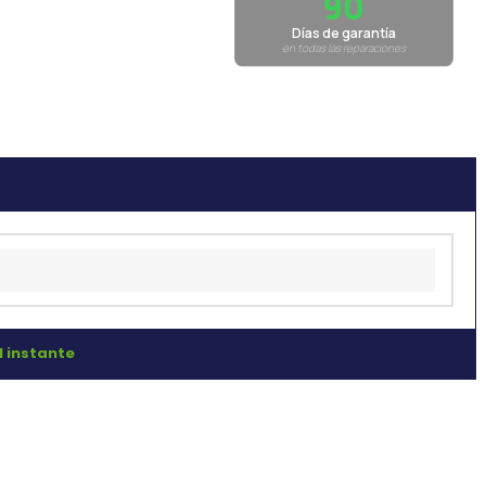
90
Días de garantía
en todas las reparaciones
l instante