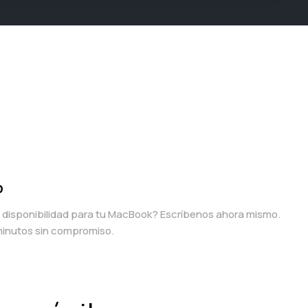
p
a disponibilidad para tu MacBook? Escríbenos ahora mismo.
inutos sin compromiso.