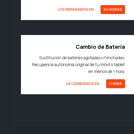
LOS REPARAMOS EN
24 HORAS
Cambio de Batería
Sustitución de baterías agotadas o hinchadas.
Recupera la autonomía original de tu móvil o tablet
en menos de 1 hora.
LA CAMBIAMOS EN
1 HORA