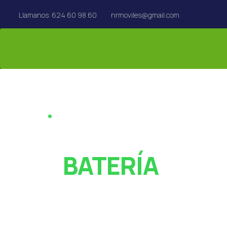
Llamanos: 624 60 98 60
nrmoviles@gmail.com
REPARACIÓN EN EL ACTO · REUS
¿PANTALLA ROT
O
BATERÍA
AGOTADA?
Especialistas en reparación de móviles, tablets,
MacBook y Apple Watch en Reus. Rápido y con garan