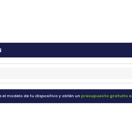
ras
60 98 60
N
a el modelo de tu dispositivo y obtén un
presupuesto gratuito a