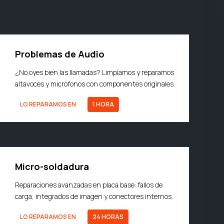
Problemas de Audio
¿No oyes bien las llamadas? Limpiamos y reparamos
altavoces y micrófonos con componentes originales.
LO REPARAMOS EN
1 HORA
Micro-soldadura
Reparaciones avanzadas en placa base: fallos de
carga, integrados de imagen y conectores internos.
LO REPARAMOS EN
24 HORAS