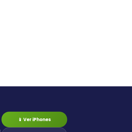
📱 Ver iPhones
n