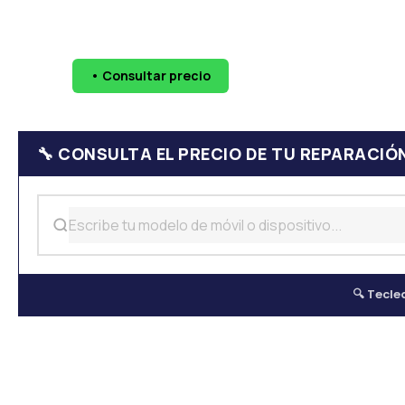
🔧 Pantallas
🔋 Baterías
💧 Daño por agua
📷 Cáma
• Consultar precio
WhatsApp
624 
🔧 CONSULTA EL PRECIO DE TU REPARACIÓ
🔍 Tecle