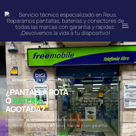
REPARACIÓN EN EL ACTO · REUS
¿PANTALLA ROTA
O
BATERÍA
AGOTADA?
Especialistas en reparación de móviles, tablets,
MacBook y Apple Watch en Reus. Rápido y con garantía.
Pantallas
Baterías
Daño por agua
Cámaras