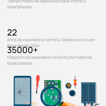
Tiempo medio de reparación para iPhone y
smartphones
22
Años de experiencia técnica. Dando servicio en
Reus desde 2004
35000
+
Dispositivos reparados con éxito por nuestros
especialistas