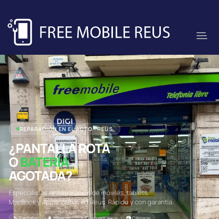
REPARACIÓN EN EL ACTO · REUS
¿PANTALLA ROTA
O
BATERÍA
AGOTADA?
Especialistas en reparación de móviles, tablets,
MacBook y Apple Watch en Reus. Rápido y con garantía.
🔧 Pantallas
🔋 Baterías
💧 Daño por agua
📷 Cámaras