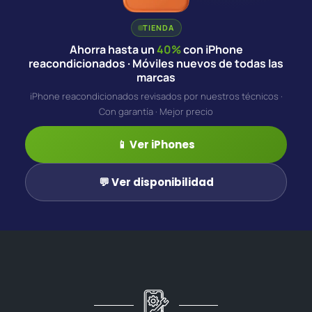
TIENDA
Ahorra hasta un
40%
con iPhone
reacondicionados · Móviles nuevos de todas las
marcas
iPhone reacondicionados revisados por nuestros técnicos ·
Con garantía · Mejor precio
📱 Ver iPhones
💬 Ver disponibilidad