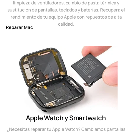
limpieza de ventiladores, cambio de pasta térmica y
sustitución de pantallas, teclados y baterías. Recupera el
rendimiento de tu equipo Apple con repuestos de alta
calidad.
Reparar Mac
Apple Watch y Smartwatch
¿Necesitas reparar tu Apple Watch? Cambiamos pantallas