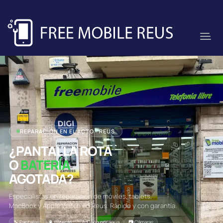
REPARACIÓN EN EL ACTO · REUS
¿PANTALLA ROTA
O
BATERÍA
AGOTADA?
Especialistas en reparación de móviles, tablets,
MacBook y Apple Watch en Reus. Rápido y con garantía.
🔧 Pantallas
🔋 Baterías
💧 Daño por agua
📷 Cámaras