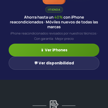
TIENDA
Ahorra hasta un
40%
con iPhone
reacondicionados · Móviles nuevos de todas las
marcas
iPhone reacondicionados revisados por nuestros técnicos ·
Con garantía · Mejor precio
📱 Ver iPhones
💬 Ver disponibilidad