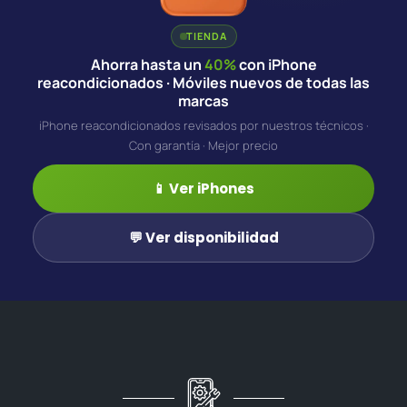
TIENDA
Ahorra hasta un
40%
con iPhone
reacondicionados · Móviles nuevos de todas las
marcas
iPhone reacondicionados revisados por nuestros técnicos ·
Con garantía · Mejor precio
📱 Ver iPhones
💬 Ver disponibilidad