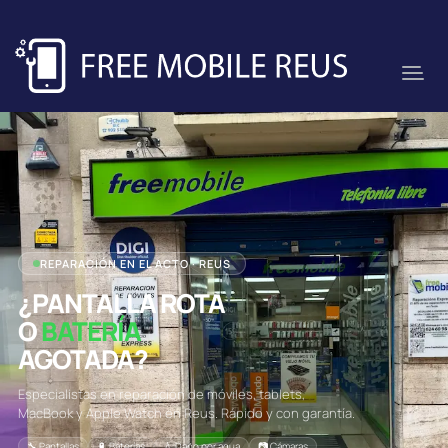
REPARACIÓN EN EL ACTO · REUS
¿PANTALLA ROTA
O
BATERÍA
AGOTADA?
Especialistas en reparación de móviles, tablets,
MacBook y Apple Watch en Reus. Rápido y con garantía.
🔧 Pantallas
🔋 Baterías
💧 Daño por agua
📷 Cámaras