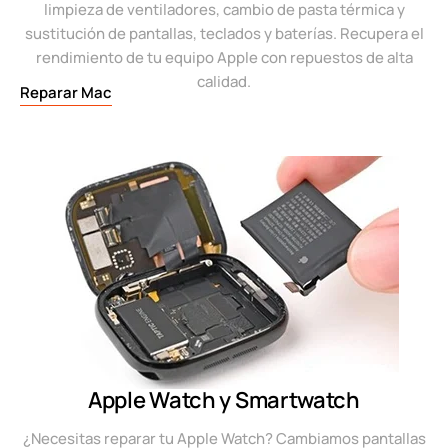
limpieza de ventiladores, cambio de pasta térmica y
sustitución de pantallas, teclados y baterías. Recupera el
rendimiento de tu equipo Apple con repuestos de alta
calidad.
Reparar Mac
Apple Watch y Smartwatch
¿Necesitas reparar tu Apple Watch? Cambiamos pantallas