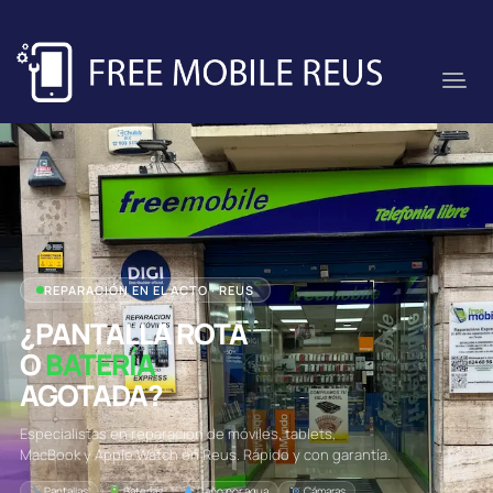
REPARACIÓN EN EL ACTO · REUS
¿PANTALLA ROTA
O
BATERÍA
AGOTADA?
Especialistas en reparación de móviles, tablets,
MacBook y Apple Watch en Reus. Rápido y con garantía.
Pantallas
Baterías
Daño por agua
Cámaras